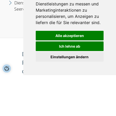
Dienstleistungen im Bereich von Verwaltungs- und
Dienstleistungen zu messen und
Seerecht und Mediation
Marketinginteraktionen zu
personalisieren
,
um Anzeigen zu
liefern die für Sie relevanter sind
.
Alle akzeptieren
Ich lehne ab
Das Hauptziel der
Einstellungen ändern
Rechtsanwaltskanzlei sind die
qualitativ hochwertigen und
wirksamen
Rechtsdienstleistungen, die den
einzelnen Kundenbedürfnissen
und Interessen geeignet sind, um
ihre Erwartungen zu erfüllen.