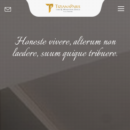
Honeste vivere, alterum non
laedere, suum quique tribuere.