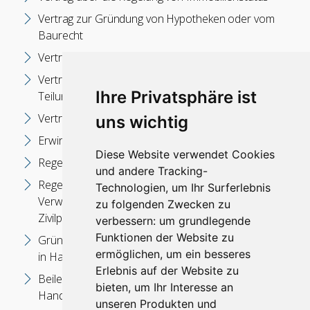
Vertrag zur Gründung von Hypotheken oder vom
Baurecht
Vertrag über Wasserfahrzeugkauf
Vertrag zur Gründung von Dienstbarkeit,
Ihre Privatsphäre ist
Teilungsvertrag und anderes)
Vertretung der Kunden in den Legalisierungsverfahren
uns wichtig
Erwirkung der Bau- oder Nutzungsgenehmigung
Diese Website verwendet Cookies
Regelung von Immobilienstatus
und andere Tracking-
Regelung von Grenzen und Vertretung in anderen
Technologien, um Ihr Surferlebnis
Verwaltungsverfahren und in gerichtlichen
zu folgenden Zwecken zu
Zivilprozessordnungen
verbessern:
um grundlegende
Funktionen der Website zu
Gründung der Handelsgesellschaften und Vertretung
ermöglichen
,
um ein besseres
in Handelsstreitigkeiten und Schiedsverfahren
Erlebnis auf der Website zu
Beilegung von Statusfragen der
bieten
,
um Ihr Interesse an
Handelsgesellschaften
unseren Produkten und