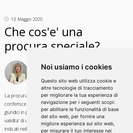
13. Maggio 2020.
Che cos'e' una
procura speciale?
Noi usiamo i cookies
AUTORE
Tiziana Paris, avvocato
Questo sito web utilizza cookie e
altre tecnologie di tracciamento
per migliorare la tua esperienza di
La procura è un atto attraverso il quale un soggetto
navigazione per i seguenti scopi:
conferisce ad altro soggetto il potere di compiere degli atti
per abilitare le funzionalità di base
giuridici in proprio nome e nel proprio interesse. Per la
del sito web
,
per fornire una
validita' di una procura speciale e' necessario che gli atti
migliore esperienza sul sito web
,
indicati nella stessa siano esattamente specificati pero' in
per misurare il tuo interesse nei