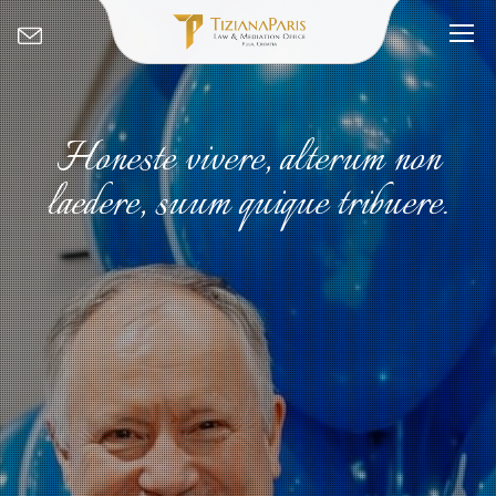
Honeste vivere, alterum non
laedere, suum quique tribuere.