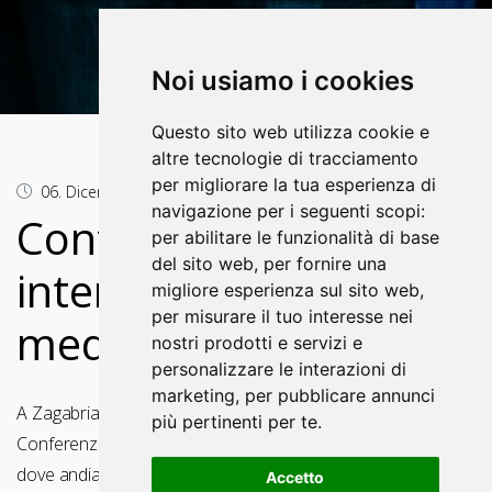
Stampa
Noi usiamo i cookies
Questo sito web utilizza cookie e
altre tecnologie di tracciamento
per migliorare la tua esperienza di
06. Dicembre 2025.
navigazione per i seguenti scopi:
Conferenza
per abilitare le funzionalità di base
del sito web
,
per fornire una
internazionale sulla
migliore esperienza sul sito web
,
per misurare il tuo interesse nei
mediazione
nostri prodotti e servizi e
personalizzare le interazioni di
marketing
,
per pubblicare annunci
A Zagabria il 2 ottobre 2025 e' stata organizzata la
più pertinenti per te
.
Conferenza internazionale „Mediazione – dove siamo e
dove andiamo“ a rispetto della Giornata internazionale
Accetto