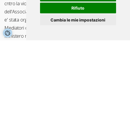
cntro la violenza e dati i 22 anni dall'esistenza
Rifiuto
dell'Associazione croata per la mediazione. La Conferenza
e' stata organizzata in collaborazione con la Compagnia dei
Cambia le mie impostazioni
Mediatori della Slovenia, e con il sostegno non materiale del
Ministero roato della giustizia e della Citta di Zagabria.
L'associazione croata per la mediazione spesso alle
proprie educazioni invita numerosi mediatori.
CONDIVIDI