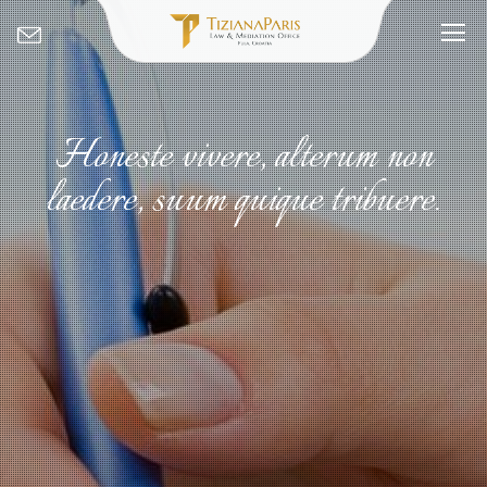
Honeste vivere, alterum non
laedere, suum quique tribuere.