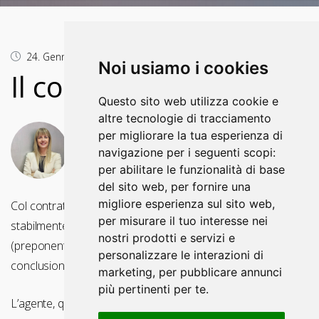
24. Gennaio 2021.
Noi usiamo i cookies
Il contratto d'agenzia
Questo sito web utilizza cookie e
altre tecnologie di tracciamento
per migliorare la tua esperienza di
AUTORE
navigazione per i seguenti scopi:
Tiziana Paris, avvocato
per abilitare le funzionalità di base
del sito web
,
per fornire una
migliore esperienza sul sito web
,
Col contratto di agenzia una parte (agente) assume
per misurare il tuo interesse nei
stabilmente l'incarico di promuovere, per conto dell'altra
nostri prodotti e servizi e
(preponente) e in cambio di una retribuzione, la
personalizzare le interazioni di
conclusione di contratti in una zona determinata.
marketing
,
per pubblicare annunci
più pertinenti per te
.
L’agente, quindi, è il soggetto che consente a un’impresa di