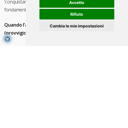
‘conquistare’ una fetta di mercato. È perciò una pedina
Accetto
fondamentale per la strategia commerciale di ogni azienda.
Rifiuto
Quando l’agente ha diritto a un compenso
Cambia le mie impostazioni
(provvigione) per gli affari da lui promossi?
L’agente ha diritto alla provvigione quando l’operazione è
stata conclusa per effetto del suo intervento. Se non è
stato diversamente pattuito col contratto di agenzia, la
provvigione è dovuta anche per gli affari conclusi
direttamente dal preponente con terzi, che l’agente aveva in
precedenza acquisto come clienti per affari dello stesso
tipo (o appartamenti alla zona o alla categoria o gruppo di
clienti riservati all’agente).
L’agente ha diritto alla provvigione sugli affari conclusi dopo
la data di scioglimento del rapporto di agenzia: